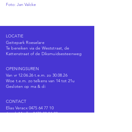
Foto: Jan Valcke
LOCATIE
Geitepark Roeselare
Te bereiken via de Weststraat, de
Kattenstraat of de Diksmuidsesteenweg
OPENINGSUREN
Van vr 12.06.26 t.e.m. zo 30.08.26
Woe t.e.m. zo telkens van 14 tot 21u
Gesloten op ma & di
CONTACT
Elias Veracx
0475 64 77 10
Jonah Muylle:
0479 80 94 82
Jonas Houwen:
0472 25 49 55