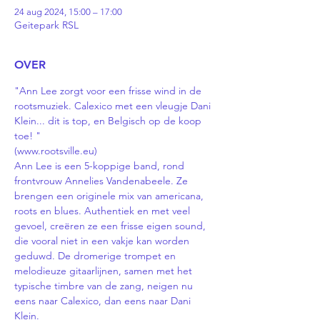
24 aug 2024, 15:00 – 17:00
Geitepark RSL
OVER
"Ann Lee zorgt voor een frisse wind in de 
rootsmuziek. Calexico met een vleugje Dani 
Klein... dit is top, en Belgisch op de koop 
toe! "
(www.rootsville.eu)
Ann Lee is een 5-koppige band, rond 
frontvrouw Annelies Vandenabeele. Ze 
brengen een originele mix van americana, 
roots en blues. Authentiek en met veel 
gevoel, creëren ze een frisse eigen sound, 
die vooral niet in een vakje kan worden 
geduwd. De dromerige trompet en 
melodieuze gitaarlijnen, samen met het 
typische timbre van de zang, neigen nu 
eens naar Calexico, dan eens naar Dani 
Klein. 