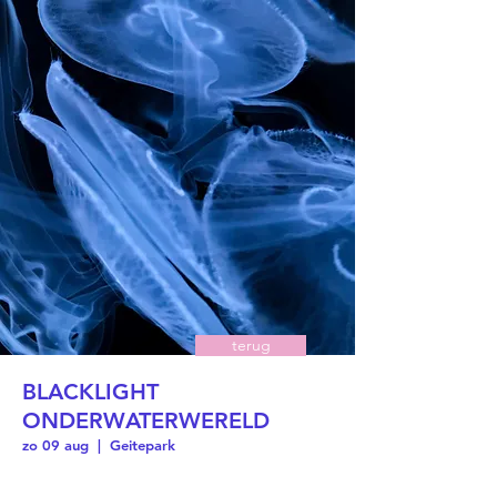
terug
BLACKLIGHT
ONDERWATERWERELD
zo 09 aug
  |  
Geitepark