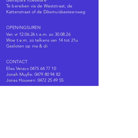
Geitepark Roeselare
Te bereiken via de Weststraat, de
Kattenstraat of de Diksmuidsesteenweg
OPENINGSUREN
Van vr 12.06.26 t.e.m. zo 30.08.26
Woe t.e.m. zo telkens van 14 tot 21u
Gesloten op ma & di
CONTACT
Elias Veracx
0475 64 77 10
Jonah Muylle:
0479 80 94 82
Jonas Houwen:
0472 25 49 55
Voornaam
Achternaam