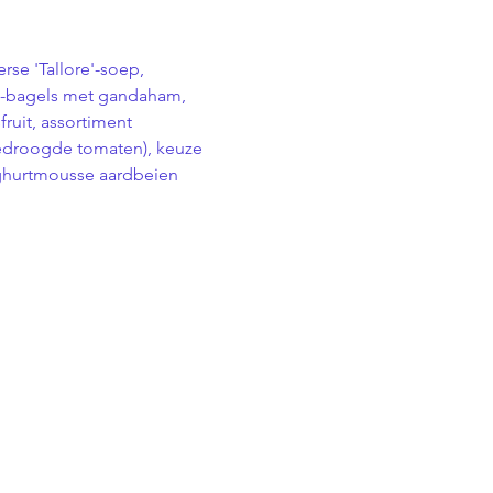
e 'Tallore'-soep, 
ini-bagels met gandaham, 
ruit, assortiment 
edroogde tomaten), keuze 
yoghurtmousse aardbeien 