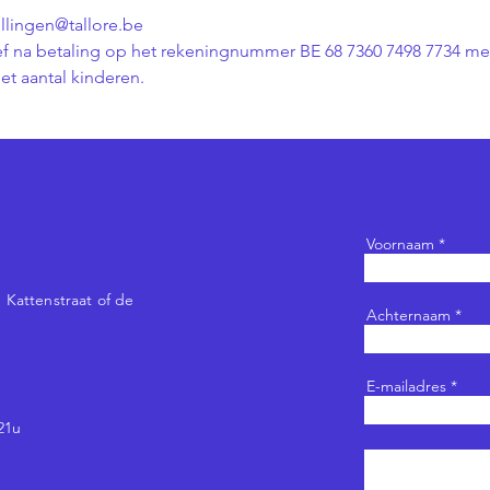
ellingen@tallore.be
tief na betaling op het rekeningnummer BE 68 7360 7498 7734 me
et aantal kinderen.
Voornaam
 Kattenstraat of de
Achternaam
E-mailadres
21u