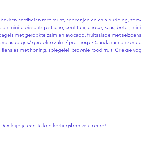
kken aardbeien met munt, specerijen en chia pudding, zomers
s en mini-croissants pistache, confituur, choco, kaas, boter, m
agels met gerookte zalm en avocado, fruitsalade met seizoensf
ene asperges/ gerookte zalm / prei-hesp / Gandaham en zong
en flensjes met honing, spiegelei, brownie rood fruit, Griekse 
an krijg je een Tallore kortingsbon van 5 euro!