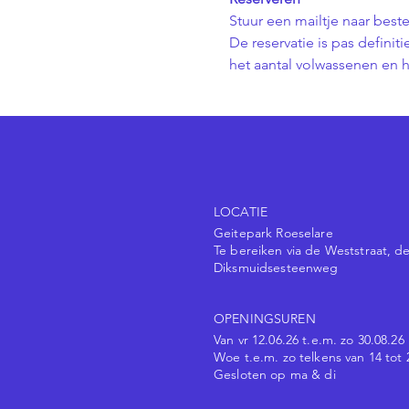
Stuur een mailtje naar best
De reservatie is pas defini
het aantal volwassenen en h
LOCATIE
Geitepark Roeselare
Te bereiken via de Weststraat, de
Diksmuidsesteenweg
OPENINGSUREN
Van vr 12.06.26 t.e.m. zo 30.08.26
Woe t.e.m. zo telkens van 14 tot 
Gesloten op ma & di