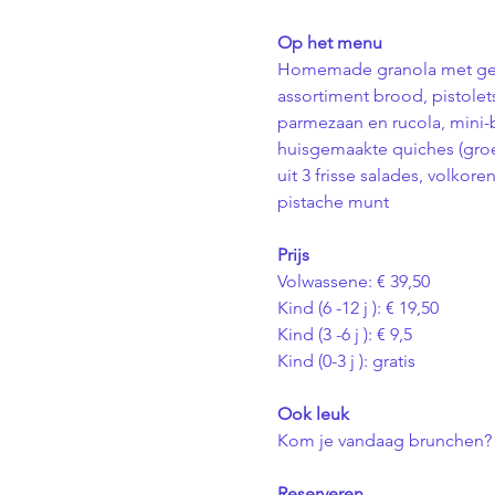
Op het menu
Homemade granola met geba
assortiment brood, pistolet
parmezaan en rucola, mini-b
huisgemaakte quiches (gro
uit 3 frisse salades, volkor
pistache munt
Prijs
Volwassene: € 39,50 
Kind (6 -12 j ): € 19,50
Kind (3 -6 j ): € 9,5
Kind (0-3 j ): gratis
Ook leuk
Kom je vandaag brunchen? D
Reserveren