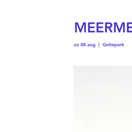
MEERM
za 08 aug
  |  
Geitepark