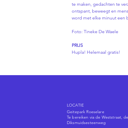
te maken, gedachten te ver
ontspant, beweegt en mens
word met elke minuut een 
Foto: Tineke De Waele
PRIJS
Hupla! Helemaal gratis! 
LOCATIE
Geitepark Roeselare
Te bereiken via de Weststraat, de
Diksmuidsesteenweg