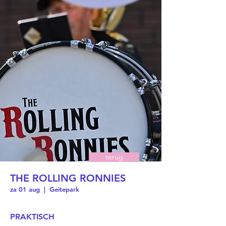
terug
THE ROLLING RONNIES
za 01 aug
  |  
Geitepark
PRAKTISCH