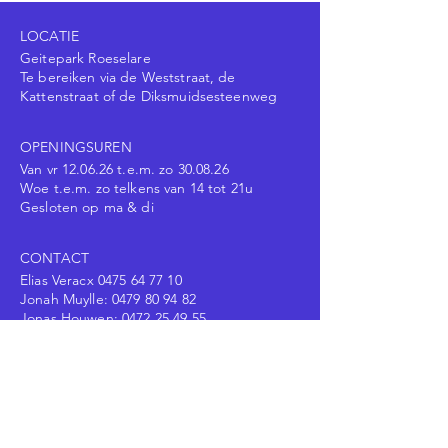
LOCATIE
Geitepark Roeselare
Te bereiken via de Weststraat, de
Kattenstraat of de Diksmuidsesteenweg
OPENINGSUREN
Van vr 12.06.26 t.e.m. zo 30.08.26
Woe t.e.m. zo telkens van 14 tot 21u
Gesloten op ma & di
CONTACT
Elias Veracx
0475 64 77 10
Jonah Muylle:
0479 80 94 82
Jonas Houwen:
0472 25 49 55
Voornaam
Achternaam