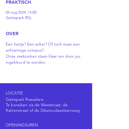
PRAKTISCH
04 aug 2024, 15:00
Geitepark RSL
OVER
Een hartje? Een anker? Of toch maar een 
achtarmige octopus?
Onze zeebonken staan klaar om door jou 
ingekleurd te worden.
LOCATIE
Geitepark Roeselare
Te bereiken via de Weststraat, de
Kattenstraat of de Diksmuidsesteenweg
OPENINGSUREN