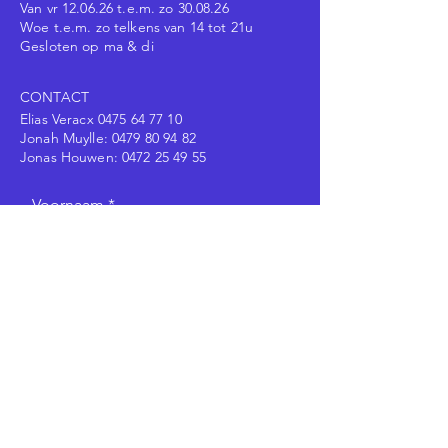
Van vr 12.06.26 t.e.m. zo 30.08.26
Woe t.e.m. zo telkens van 14 tot 21u
Gesloten op ma & di
CONTACT
Elias Veracx
0475 64 77 10
Jonah Muylle:
0479 80 94 82
Jonas Houwen:
0472 25 49 55
Voornaam
Achternaam
E-mailadres