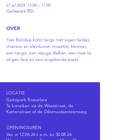
27 jul 2024, 15:00 – 17:00
Geitepark RSL
OVER
Yves Bondue komt langs met eigen liedjes, 
chanson en kleinkunst, musette, klezmer, 
een tango, een vleugje Balkan, een mee te 
zingen lied en een ongekende parel.
LOCATIE
Geitepark Roeselare
Te bereiken via de Weststraat, de
Kattenstraat of de Diksmuidsesteenweg
OPENINGSUREN
Van vr 12.06.26 t.e.m. zo 30.08.26