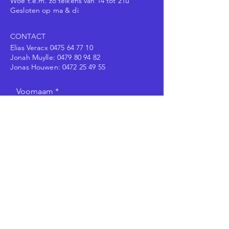
Woe t.e.m. zo telkens van 14 tot 21u
Gesloten op ma & di
CONTACT
Elias Veracx
0475 64 77 10
Jonah Muylle:
0479 80 94 82
Jonas Houwen:
0472 25 49 55
Voornaam
Achternaam
E-mailadres